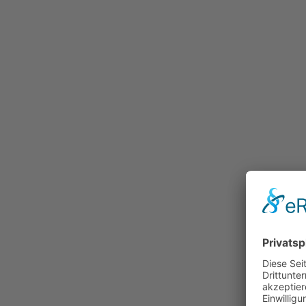
Bestellung
Preislisten und Formulare
Ablauf
Individualisierung
Galerie
Referenzen
Kontakt
Unsere Vertriebspartner
Richtig Probereiten…