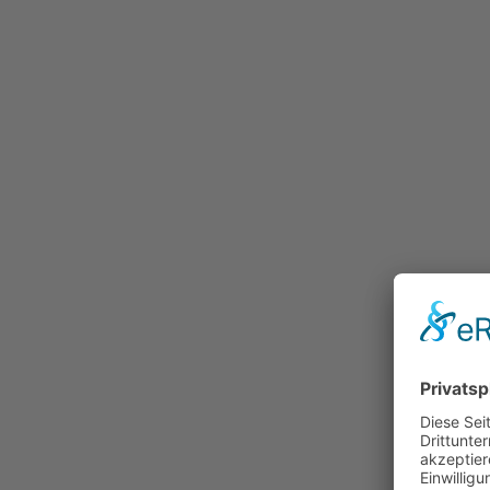
Bestellung
Preislisten und Formulare
Ablauf
Individualisierung
Galerie
Referenzen
Kontakt
Unsere Vertriebspartner
Richtig Probereiten…