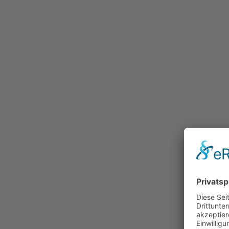
Bestellung
Preislisten und Formulare
Ablauf
Individualisierung
Galerie
Referenzen
Kontakt
Unsere Vertriebspartner
Richtig Probereiten…